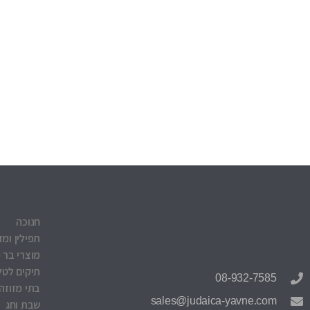
חנוכה
תפילין ומז
מוצרי בר 
תיקים לטלי
08-932-7585
בתי מזוזה
sales@judaica-yavne.com
שבת וחג