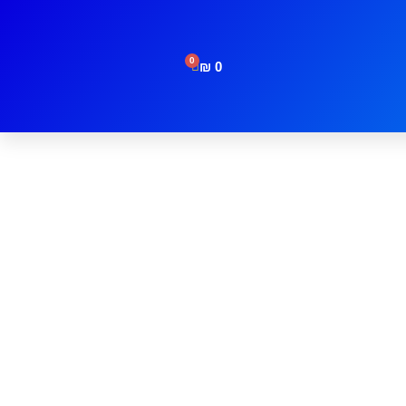
0
₪
0