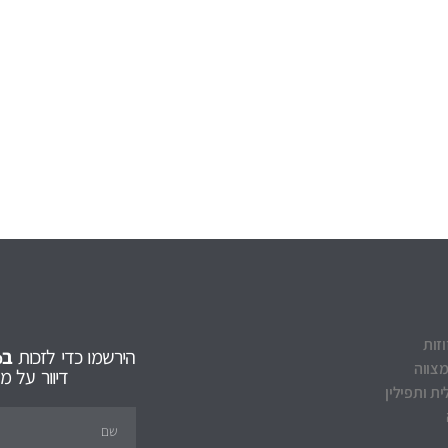
וזות
הירשמו כדי לזכות
ב5% הנחה
מצווה
דיוור על 
ת ותפילין