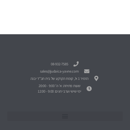
08-932-7585
sales@judaica-yavne.com
הזמיר 1 א', קומת הקרקע של בית חב"ד יבנה
שעות פתיחה: א'-ה' 9:00 - 20:00
ימי שישי וערבי חגים: 9:00 - 12:00