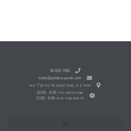
08-932-7585
sales@judaica-yavne.com
הזמיר 1 א', קומת הקרקע של בית חב"ד יבנה
שעות פתיחה: א'-ה' 9:00 - 20:00
ימי שישי וערבי חגים: 9:00 - 12:00