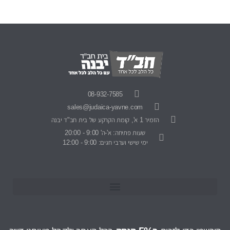
08-932-7585
sales@judaica-yavne.com
הזמיר 1 א', קומת הקרקע של בית חב"ד יבנה
שעות פתיחה: א'-ה' 9:00 - 20:00
ימי שישי וערבי חגים: 9:00 - 12:00