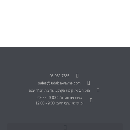
08-932-7585
sales@judaica-yavne.com
הזמיר 1 א', קומת הקרקע של בית חב"ד יבנה
שעות פתיחה: א'-ה' 9:00 - 20:00
ימי שישי וערבי חגים: 9:00 - 12:00