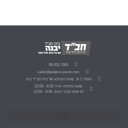
08-932-7585
sales@judaica-yavne.com
הזמיר 1 א', קומת הקרקע של בית חב"ד יבנה
שעות פתיחה: א'-ה' 9:00 - 20:00
ימי שישי וערבי חגים: 9:00 - 12:00