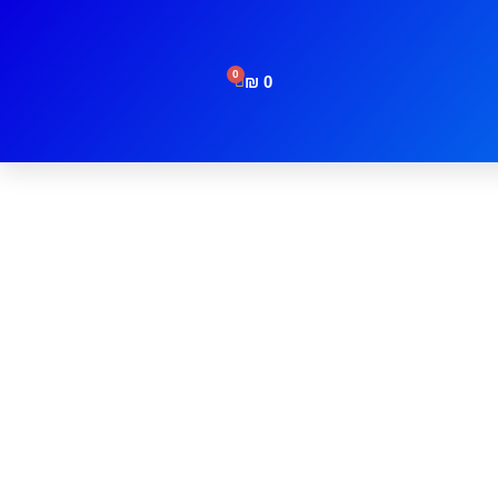
0
₪
0