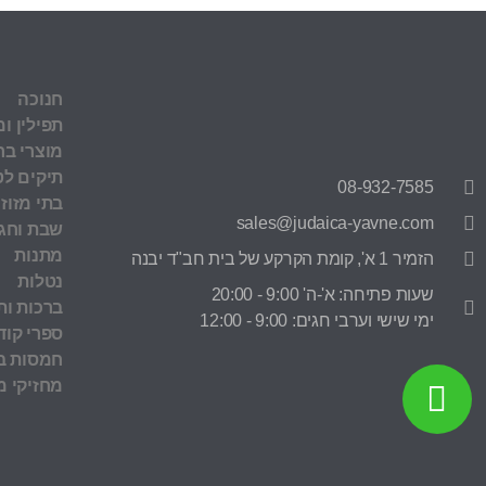
חנוכה
תפילין ומ
מוצרי בר
תיקים לט
08-932-7585
בתי מזוז
sales@judaica-yavne.com
שבת וחג
מתנות
הזמיר 1 א', קומת הקרקע של בית חב"ד יבנה
נטלות
שעות פתיחה: א'-ה' 9:00 - 20:00
ברכות ות
ימי שישי וערבי חגים: 9:00 - 12:00
ספרי קוד
חמסות בר
מחזיקי 