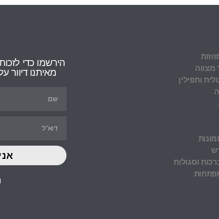
זוזות
הירשמו כדי לזכות
 מצווה
מאיתנו דיוור 
לית ותפילין
ה
מונות
ש
אני
כות וסגולות
מפתחות
ה