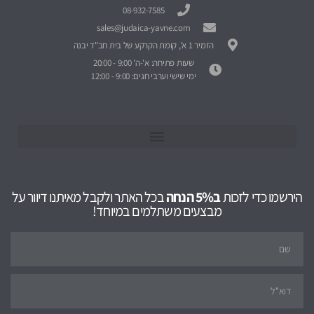
08-932-7585
sales@judaica-yavne.com
הזמיר 1 א', קומת הקרקע של בית חב"ד יבנה
שעות פתיחה: א'-ה' 9:00 - 20:00
ימי שישי וערבי חגים: 9:00 - 12:00
הירשמו כדי לזכות
ב5% הנחה
בכל האתר ולקבל מאיתנו דיוור על
מבצעים משתלמים במיוחד!