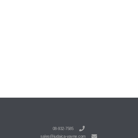
08-932-7585
sales@judaica-yavne.com