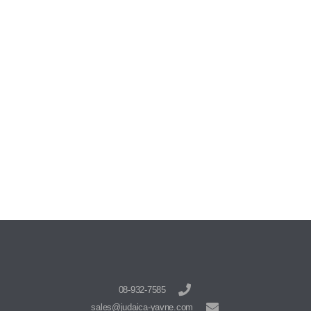
08-932-7585
sales@judaica-yavne.com