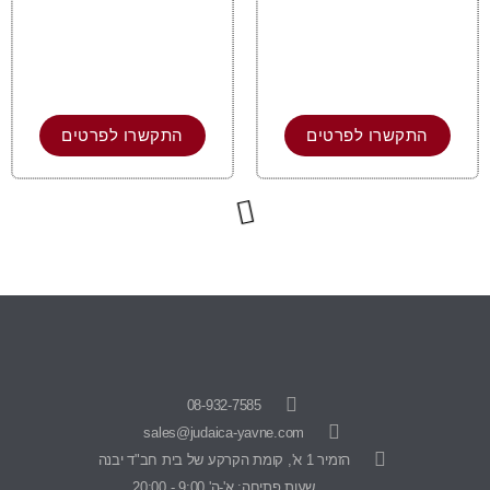
התקשרו לפרטים
התקשרו לפרטים
08-932-7585
sales@judaica-yavne.com
הזמיר 1 א', קומת הקרקע של בית חב"ד יבנה
שעות פתיחה: א'-ה' 9:00 - 20:00