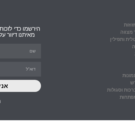
זוזות
הירשמו כדי לזכות
 מצווה
מאיתנו דיוור 
לית ותפילין
ה
מונות
ש
אני
כות וסגולות
מפתחות
ה