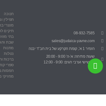
חנוכה
תפילין ומ
מוצרי בר
תיקים לט
08-932-7585
בתי מזוז
sales@judaica-yavne.com
שבת וחג
מתנות
הזמיר 1 א', קומת הקרקע של בית חב"ד יבנה
נטלות
שעות פתיחה: א'-ה' 9:00 - 20:00
ברכות ות
ימי שישי וערבי חגים: 9:00 - 12:00
ספרי קוד
חמסות בר
מחזיקי 
© All rights reserved