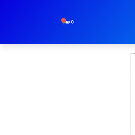
0
₪
0