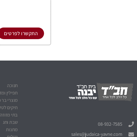
התקשרו לפרטים
חנוכה
תפילין ומז
מוצרי בר מ
תיקים לטלי
בתי מזוזה
שבת וחג
08-932-7585
מתנות
sales@judaica-yavne.com
נטלות