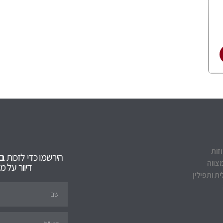
וזות
הירשמו כדי לזכות
ב5% הנחה
צווה
דיוור על 
ת ותפילין