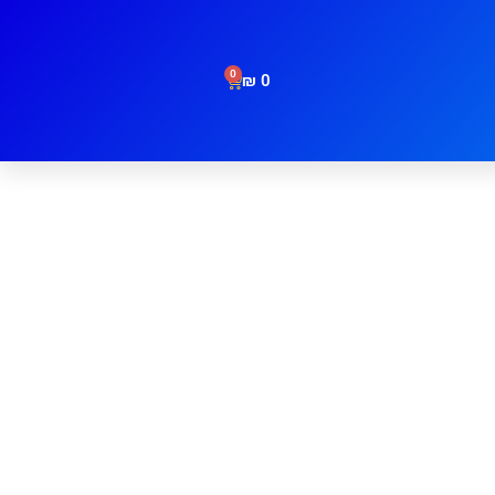
0
₪
0