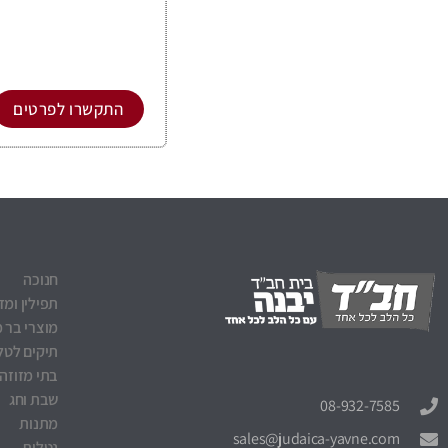
התקשרו לפרטים
חנוכה
תפילין ומז
מוצרי בר מ
תיקים לטלי
בתי מזוזה
שבת וחג
08-932-7585
מתנות
sales@judaica-yavne.com
נטלות