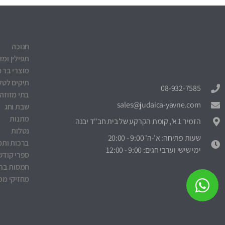
חנוכה
תפילין ומז
מוצרי בר מ
תיקים לטלי
08-932-7585
בתי מזוזה
sales@judaica-yavne.com
שבת וחג
מתנות
הזמיר 1 א', קומת הקרקע של בית חב"ד יבנה
נטלות
שעות פתיחה: א'-ה' 9:00 - 20:00
ברכות ותמ
ימי שישי וערבי חגים: 9:00 - 12:00
ספרי קודש
חמסות ברכ
מחזיקי מפ