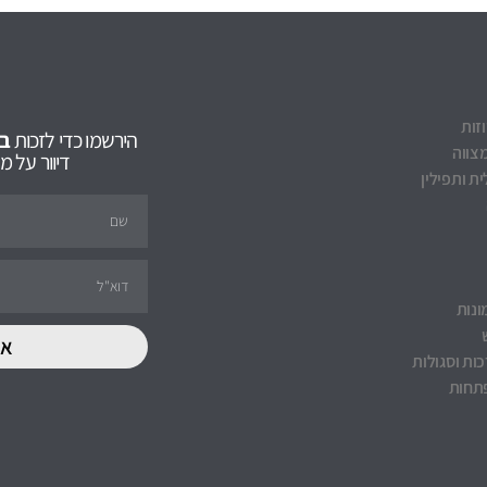
וזות
הירשמו כדי לזכות
ב5% הנחה
צווה
דיוור על 
ת ותפילין
ונות
אנ
ות וסגולות
תחות