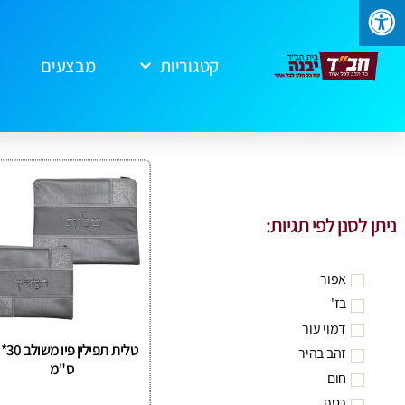
קטגוריות
מבצעים
ניתן לסנן לפי תגיות:
אפור
בז'
דמוי עור
ט
זהב בהיר
ס"מ
חום
כסף