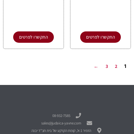
התקשרו לפרטים
התקשרו לפרטים
←
3
2
1
08-932-7585
sales@judaica-yavne.com
הזמיר 1 א', קומת הקרקע של בית חב"ד יבנה