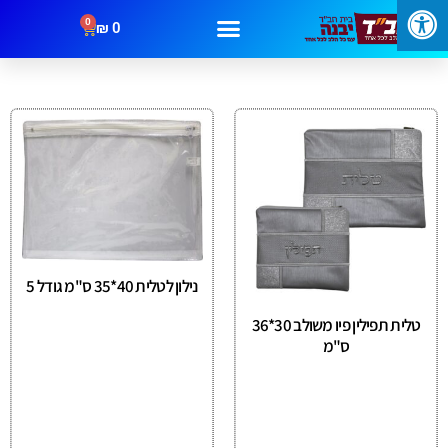
0
₪
0
מבצעים
קטגוריות
צור קשר
נילון לטלית 40*35 ס"מ גודל 5
טלית תפילין פיו משולב 30*36
ס"מ