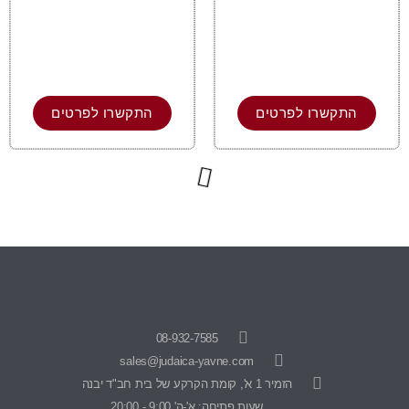
התקשרו לפרטים
התקשרו לפרטים
08-932-7585
sales@judaica-yavne.com
הזמיר 1 א', קומת הקרקע של בית חב"ד יבנה
שעות פתיחה: א'-ה' 9:00 - 20:00